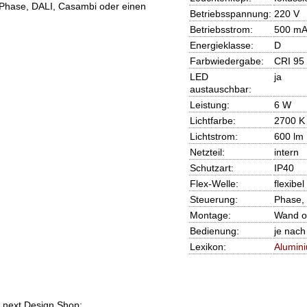
 Phase, DALI, Casambi oder einen
Betriebsspannung:
220 V
Betriebsstrom:
500 m
Energieklasse:
D
Farbwiedergabe:
CRI 95
LED
ja
austauschbar:
Leistung:
6 W
Lichtfarbe:
2700 K
Lichtstrom:
600 lm
Netzteil:
intern
Schutzart:
IP40
Flex-Welle:
flexibel
Steuerung:
Phase,
Montage:
Wand o
Bedienung:
je nac
Lexikon:
Alumin
m next Design Shop: