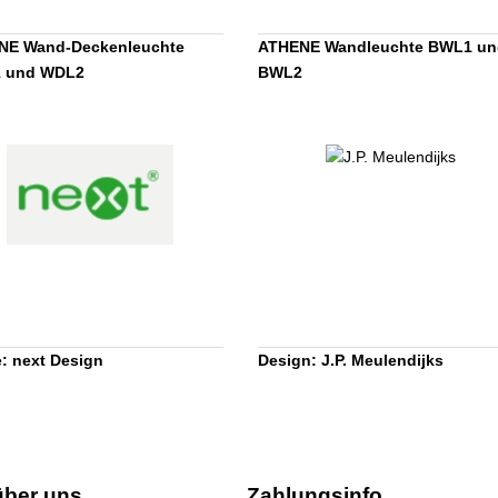
NE Wand-Deckenleuchte
ATHENE Wandleuchte BWL1 un
 und WDL2
BWL2
: next Design
Design: J.P. Meulendijks
über uns
Zahlungsinfo