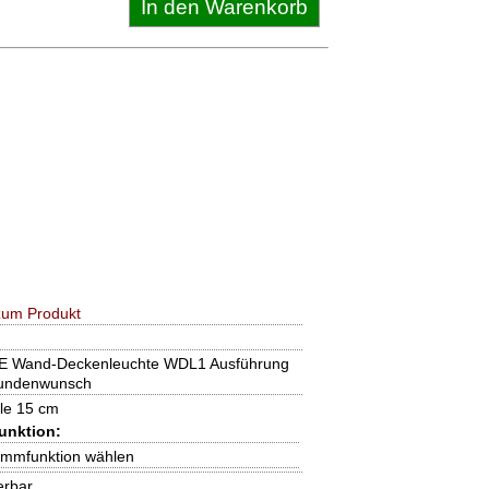
zum Produkt
 Wand-Deckenleuchte WDL1 Ausführung
undenwunsch
le 15 cm
unktion:
Dimmfunktion wählen
erbar