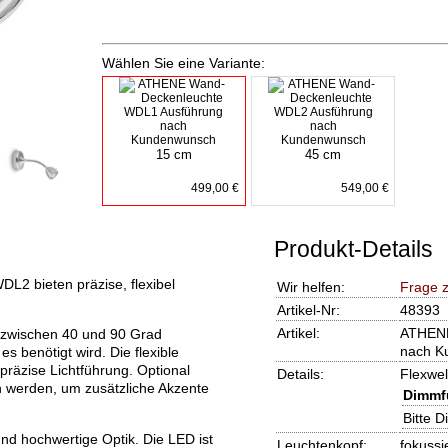
Wählen Sie eine Variante:
15 cm
45 cm
499,00 €
549,00 €
Produkt-Details
 bieten präzise, flexibel
Wir helfen:
Frage 
Artikel-Nr:
48393
Artikel:
ATHENE
s zwischen 40 und 90 Grad
nach K
 es benötigt wird. Die flexible
 präzise Lichtführung. Optional
Details:
Flexwel
n werden, um zusätzliche Akzente
Dimmf
Bitte 
und hochwertige Optik. Die LED ist
Leuchtenkopf:
fokussi