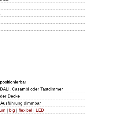
A
 positionierbar
 DALI, Casambi oder Tastdimmer
der Decke
h Ausführung dimmbar
ium
|
big
|
flexibel
|
LED