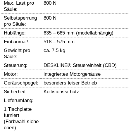
Max. Last pro
800 N
Säule:
Selbstsperrung
800 N
pro Säule:
Hublänge:
635 – 665 mm (modellabhängig)
Einbaumaß:
518 – 575 mm
Gewicht pro
ca. 7,5 kg
Säule:
Steuerung:
DESKLINE® Steuereinheit (CBD)
Motor:
integriertes Motorgehäuse
Geräuschpegel:
besonders leiser Betrieb
Sicherheit:
Kollisionsschutz
Lieferumfang:
1 Tischplatte
furniert
(Farbwahl siehe
oben)