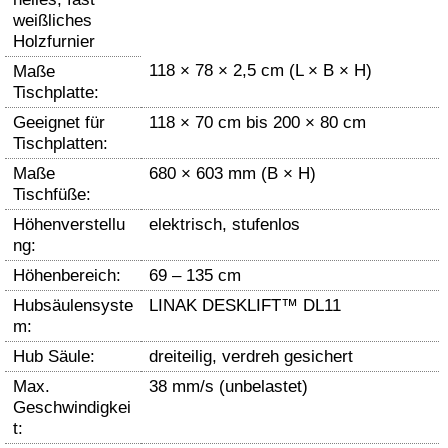
weißliches
Holzfurnier
118 × 78 × 2,5 cm (L × B × H)
Maße
Tischplatte:
Geeignet für
118 × 70 cm bis 200 × 80 cm
Tischplatten:
Maße
680 × 603 mm (B × H)
Tischfüße:
Höhenverstellu
elektrisch, stufenlos
ng:
Höhenbereich:
69 – 135 cm
Hubsäulensyste
LINAK DESKLIFT™ DL11
m:
Hub Säule:
dreiteilig, verdreh gesichert
Max.
38 mm/s (unbelastet)
Geschwindigkei
t: