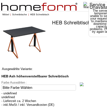
Service
Unavail
The server
temporari
Möbel
Schreibtische
HEB Schreibtisch
unable to se
your reques
HEB Schreibtisch
to mainten
downtime
capacit
problems. P
try again la
Ausgewählte Variante:
HEB Ash höhenverstellbarer Schreibtisch
Farbe Auswählen :
- undefined
undefined
- Lieferzeit ca. 2 Wochen
- inkl.MwSt / inkl. Versandkosten (DE)