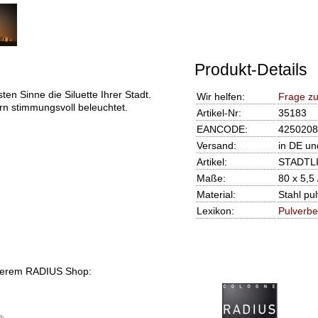
Produkt-Details
n Sinne die Siluette Ihrer Stadt.
Wir helfen:
Frage z
ern stimmungsvoll beleuchtet.
Artikel-Nr:
35183
EANCODE:
4250208
Versand:
in DE un
Artikel:
STADTLI
Maße:
80 x 5,5
Material:
Stahl pu
Lexikon:
Pulverbe
 unserem RADIUS Shop: