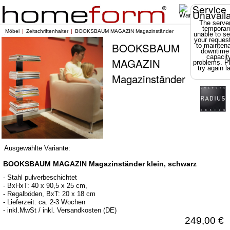
Service
Unavail
The server
temporari
Möbel
Zeitschriftenhalter
BOOKSBAUM MAGAZIN Magazinständer
unable to se
your reques
BOOKSBAUM
to mainten
downtime
capacit
MAGAZIN
problems. P
try again la
Magazinständer
Ausgewählte Variante:
BOOKSBAUM MAGAZIN Magazinständer klein, schwarz
- Stahl pulverbeschichtet
- BxHxT: 40 x 90,5 x 25 cm,
- Regalböden, BxT: 20 x 18 cm
- Lieferzeit: ca. 2-3 Wochen
- inkl.MwSt / inkl. Versandkosten (DE)
249,00 €