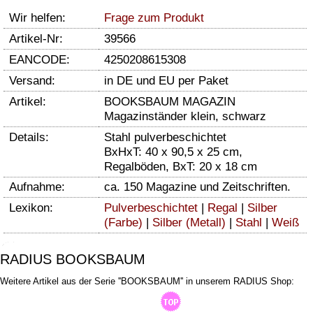
Wir helfen:
Frage zum Produkt
Artikel-Nr:
39566
EANCODE:
4250208615308
Versand:
in DE und EU per Paket
Artikel:
BOOKSBAUM MAGAZIN
Magazinständer klein, schwarz
Details:
Stahl pulverbeschichtet
BxHxT: 40 x 90,5 x 25 cm,
Regalböden, BxT: 20 x 18 cm
Aufnahme:
ca. 150 Magazine und Zeitschriften.
Lexikon:
Pulverbeschichtet
|
Regal
|
Silber
(Farbe)
|
Silber (Metall)
|
Stahl
|
Weiß
RADIUS BOOKSBAUM
Weitere Artikel aus der Serie ''BOOKSBAUM'' in unserem RADIUS Shop: