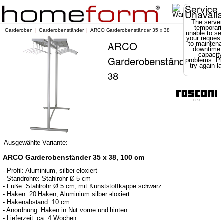
Service
Unavail
The server
temporari
Garderoben
Garderobenständer
ARCO Garderobenständer 35 x 38
unable to se
your reques
ARCO
to mainten
downtime
capacit
Garderobenständer 35 x
problems. P
try again la
38
Ausgewählte Variante:
ARCO Garderobenständer 35 x 38, 100 cm
- Profil: Aluminium, silber eloxiert
- Standrohre: Stahlrohr Ø 5 cm
- Füße: Stahlrohr Ø 5 cm, mit Kunststoffkappe schwarz
- Haken: 20 Haken, Aluminium silber eloxiert
- Hakenabstand: 10 cm
- Anordnung: Haken in Nut vorne und hinten
- Lieferzeit: ca. 4 Wochen