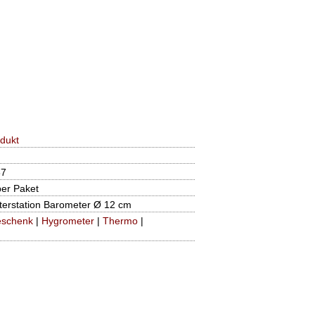
dukt
67
per Paket
rstation Barometer Ø 12 cm
schenk
|
Hygrometer
|
Thermo
|