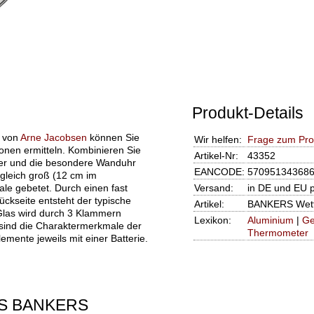
Produkt-Details
n von
Arne Jacobsen
können Sie
Wir helfen:
Frage zum Pro
ionen ermitteln. Kombinieren Sie
Artikel-Nr:
43352
er und die besondere Wanduhr
EANCODE:
57095134368
gleich groß (12 cm im
le gebetet. Durch einen fast
Versand:
in DE und EU 
ckseite entsteht der typische
Artikel:
BANKERS Wette
las wird durch 3 Klammern
Lexikon:
Aluminium
|
Ge
 sind die Charaktermerkmale der
Thermometer
mente jeweils mit einer Batterie.
S BANKERS