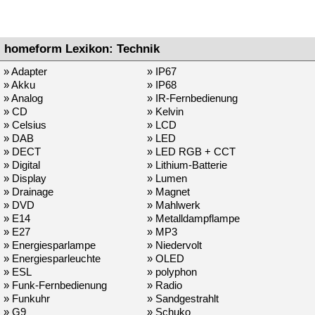
homeform Lexikon: Technik
» Adapter
» IP67
» Akku
» IP68
» Analog
» IR-Fernbedienung
» CD
» Kelvin
» Celsius
» LCD
» DAB
» LED
» DECT
» LED RGB + CCT
» Digital
» Lithium-Batterie
» Display
» Lumen
» Drainage
» Magnet
» DVD
» Mahlwerk
» E14
» Metalldampflampe
» E27
» MP3
» Energiesparlampe
» Niedervolt
» Energiesparleuchte
» OLED
» ESL
» polyphon
» Funk-Fernbedienung
» Radio
» Funkuhr
» Sandgestrahlt
» G9
» Schuko