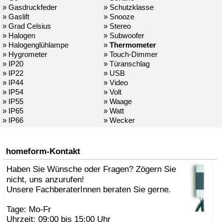
» Gasdruckfeder
» Schutzklasse
» Gaslift
» Snooze
» Grad Celsius
» Stereo
» Halogen
» Subwoofer
» Halogenglühlampe
»
Thermometer
» Hygrometer
» Touch-Dimmer
» IP20
» Türanschlag
» IP22
» USB
» IP44
» Video
» IP54
» Volt
» IP55
» Waage
» IP65
» Watt
» IP66
» Wecker
homeform-Kontakt
Haben Sie Wünsche oder Fragen? Zögern Sie
nicht, uns anzurufen!
Unsere FachberaterInnen beraten Sie gerne.
Tage: Mo-Fr
Uhrzeit: 09:00 bis 15:00 Uhr