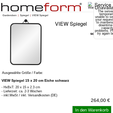
Service
Unavail
The server
temporari
Garderoben
Spiegel
VIEW Spiegel
unable to se
your reques
VIEW Spiegel
to mainten
downtime
capacit
problems. P
try again la
Ausgewählte Größe / Farbe:
VIEW Spiegel 15 x 20 cm Eiche schwarz
- HxBxT: 20 x 15 x 2.3 cm
- Lieferzeit: ca. 2-3 Wochen
- inkl.MwSt / inkl. Versandkosten (DE)
264,00 €