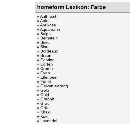
homeform Lexikon: Farbe
» Anthrazit
» Apfel
» Aprikose
» Aquamarin
» Beige
» Bernstein
» Birke
» Blau
» Bordeaux
» Braun
» Coating
» Corten
» Creme
» Cyan
» Elfenbein
» Fumé
» Galvanisierung
» Gelb
» Gold
» Graphit
» Grau
» Grün
» Khaki
» Kiwi
» Lavendel