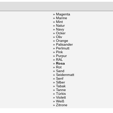
» Magenta
» Marine
» Mint
» Natur
» Navy
» Ocker
» Oliv
» Orange
» Palisander
» Perlmutt
» Pink
» Purpur
» RAL
»
Rosa
» Rot
» Sand
» Seidenmatt
» Senf
» Silber
» Tabak
» Tanne
» Türkis
» Violett
» Weiß
» Zitrone