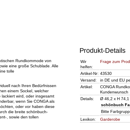
Produkt-Details
raktischen Rundkommode von
Wir
Frage zum Prod
sowie eine große Schublade. Alle
helfen:
ne tolle
Artikel-Nr:
43530
Versand:
in DE und EU pe
iduell nach Ihren Bedürfnissen
Artikel:
CONGA Rundkom
chen einem Sockel, welcher
Kundenwunsch
lackiert wird, oder insgesamt
Details:
Ø 46,2 x H 74,1
wunderbar, wenn Sie CONGA als
schönbuch Fa
öchten, oder vor haben diese
Bitte Farbgrup
urch die breite schönbuch-
nt-, sowie den tollen
Lexikon:
Garderobe