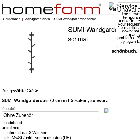
Service
Unavail
The server
temporari
Garderoben
Wandgarderoben
SUMI Wandgarderobe schmal
unable to se
your reques
SUMI Wandgarderobe
to mainten
downtime
capacit
schmal
problems. P
try again la
Ausgewählte Größe:
SUMI Wandgarderobe 70 cm mit 5 Haken, schwarz
Zubehör:
- undefined
undefined
- Lieferzeit ca. 3 Wochen
- inkl.MwSt / inkl. Versandkosten (DE)