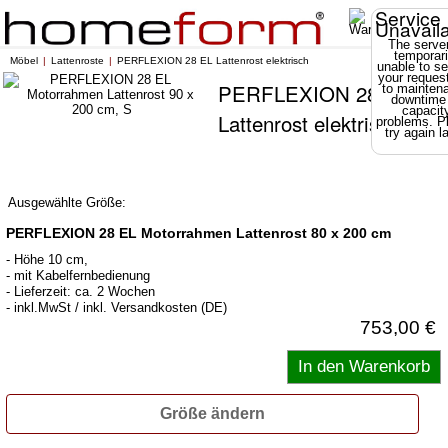
Service
Unavail
The server
temporari
Möbel
Lattenroste
PERFLEXION 28 EL Lattenrost elektrisch
unable to se
your reques
PERFLEXION 28 EL
to mainten
downtime
capacit
Lattenrost elektrisch
problems. P
try again la
Ausgewählte Größe:
PERFLEXION 28 EL Motorrahmen Lattenrost 80 x 200 cm
- Höhe 10 cm,
- mit Kabelfernbedienung
- Lieferzeit: ca. 2 Wochen
- inkl.MwSt / inkl. Versandkosten (DE)
753,00 €
Größe ändern