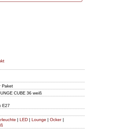
kt
r Paket
OUNGE CUBE 36 weiß
x E27
rleuchte
|
LED
|
Lounge
|
Ocker
|
iß