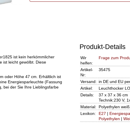
Produkt-Details
1825 ist kein herkömmlicher
Wir
Frage zum Produ
 ist leicht gewölbt. Diese
helfen:
Artikel-
35475
Nr:
 oder Höhe 47 cm. Erhältlich ist
Versand:
in DE und EU pe
 eine Energiesparleuchte (Fassung
 bei der Sie Ihre Lieblingsfarbe
Artikel:
Leuchthocker L
Details:
37 x 37 x 36 cm
Technik:230 V, 1
Material:
Polyethylen weiß
Lexikon:
E27
|
Energiespa
Polyethylen
|
We