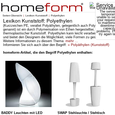
Service
Unavail
The server
temporari
Seiten-Übersicht
Lexikon Kunststoff
Polyethylen
unable to se
Lexikon Kunststoff: Polyethylen
your reques
to mainten
(Kurzzeichen PE, veraltet Polyäthylen, gelegentlich auch Polyethen
downtime
capacit
genannt) ist ein durch Polymerisation von Ethen hergestellter, teilkristalliner
problems. P
thermoplastischer Kunststoff. Polyethylen kann leicht verarbeitet werden
try again la
und bietet den Designern die Möglichkeit, viele Formen zu gestalten.
mehr ...
Weitere Informationen zu diesem Thema:
» Polyäthylen (Kunststoff)
Informieren Sie sich auch über den Begriff:
homeform-Artikel, die den Begriff Polyethylen enthalten:
BADDY Leuchten mit LED
SWAP Stehleuchte / Stehtisch