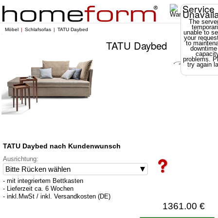
Service
Unavail
The server
temporari
Möbel
Schlafsofas
TATU Daybed
unable to se
your reques
TATU Daybed
to mainten
downtime
capacit
problems. P
try again la
TATU Daybed nach Kundenwunsch
Ausrichtung:
- mit integriertem Bettkasten
- Lieferzeit ca. 6 Wochen
- inkl.MwSt / inkl. Versandkosten (DE)
1361.00 €