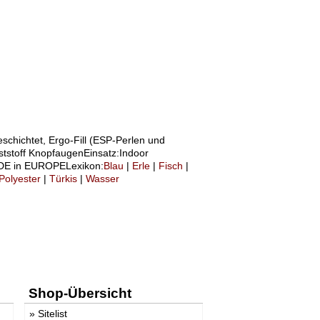
schichtet, Ergo-Fill (ESP-Perlen und
stoff KnopfaugenEinsatz:Indoor
ADE in EUROPELexikon:
Blau
|
Erle
|
Fisch
|
Polyester
|
Türkis
|
Wasser
Shop-Übersicht
»
Sitelist