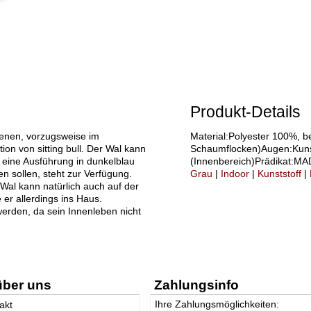
Produkt-Details
enen, vorzugsweise im
Material:Polyester 100%, be
on von sitting bull. Der Wal kann
Schaumflocken)Augen:Kunst
h eine Ausführung in dunkelblau
(Innenbereich)Prädikat:M
en sollen, steht zur Verfügung.
Grau
|
Indoor
|
Kunststoff
|
 Wal kann natürlich auch auf der
er allerdings ins Haus.
erden, da sein Innenleben nicht
über uns
Zahlungsinfo
Ihre Zahlungsmöglichkeiten:
akt