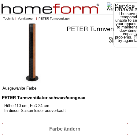
Service
Unavail
The server
temporari
Technik
Ventilatoren
PETER Turmventilator
unable to se
your reques
PETER Turmventilator
to mainten
downtime
capacit
problems. P
try again la
Ausgewählte Farbe:
PETER Turmventilator schwarz/congnac
- Höhe 110 cm, Fuß 24 cm
- In dieser Saison leider ausverkauft
Farbe ändern