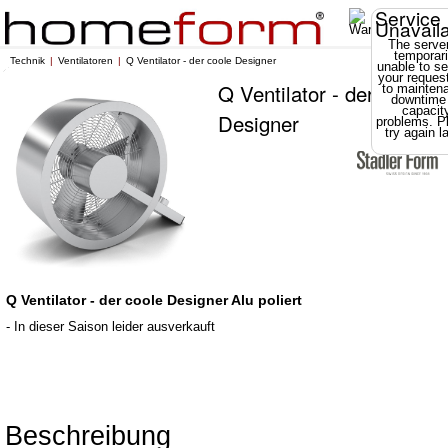
Service
Unavail
The server
temporari
Technik
Ventilatoren
Q Ventilator - der coole Designer
unable to se
your reques
Q Ventilator - der coole
to mainten
downtime
capacit
Designer
problems. P
try again la
Q Ventilator - der coole Designer Alu poliert
- In dieser Saison leider ausverkauft
Beschreibung