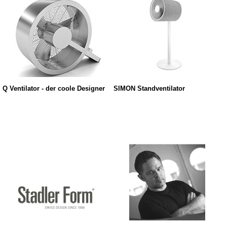
Q Ventilator - der coole Designer
SIMON Standventilator