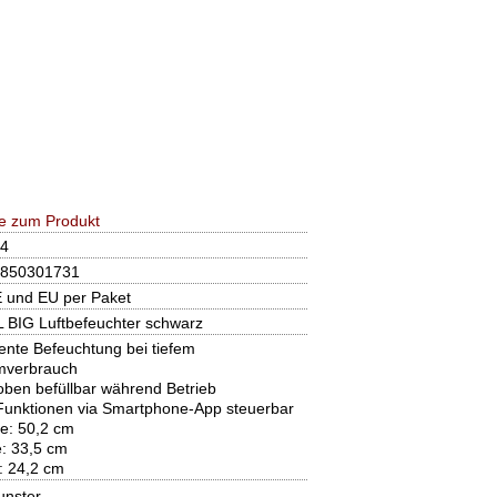
e zum Produkt
4
850301731
E und EU per Paket
 BIG Luftbefeuchter schwarz
iente Befeuchtung bei tiefem
mverbrauch
oben befüllbar während Betrieb
 Funktionen via Smartphone-App steuerbar
e: 50,2 cm
: 33,5 cm
e: 24,2 cm
unster