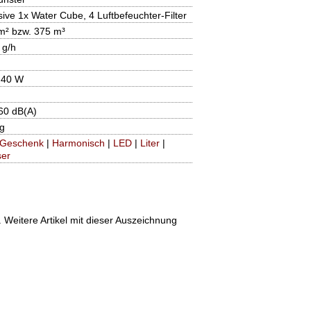
sive 1x Water Cube, 4 Luftbefeuchter-Filter
m² bzw. 375 m³
 g/h
- 40 W
 60 dB(A)
kg
Geschenk
|
Harmonisch
|
LED
|
Liter
|
er
Weitere Artikel mit dieser Auszeichnung