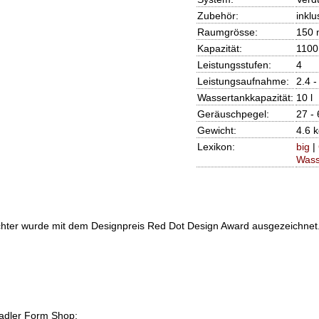
Zubehör:
inklu
Raumgrösse:
150 
Kapazität:
1100
Leistungsstufen:
4
Leistungsaufnahme:
2.4 
Wassertankkapazität:
10 l
Geräuschpegel:
27 -
Gewicht:
4.6 
Lexikon:
big
|
Wass
hter
wurde mit dem Designpreis Red Dot Design Award ausgezeichnet. 
tadler Form Shop: