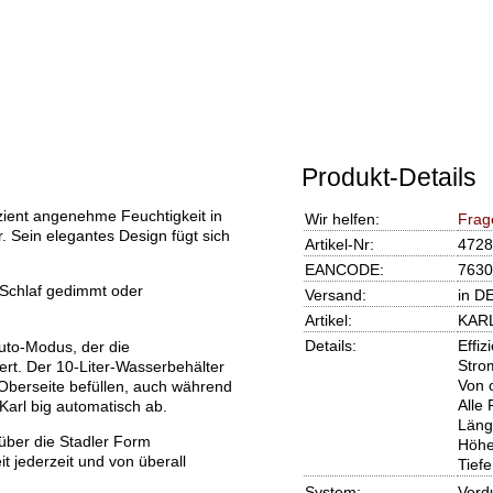
Produkt-Details
fizient angenehme Feuchtigkeit in
Wir helfen:
Frag
Sein elegantes Design fügt sich
Artikel-Nr:
4728
EANCODE:
7630
 Schlaf gedimmt oder
Versand:
in D
Artikel:
KARL
Details:
Effiz
Auto-Modus, der die
Stro
iert. Der 10-Liter-Wasserbehälter
Von 
 Oberseite befüllen, auch während
Alle
 Karl big automatisch ab.
Läng
über die Stadler Form
Höhe
t jederzeit und von überall
Tief
System:
Verd