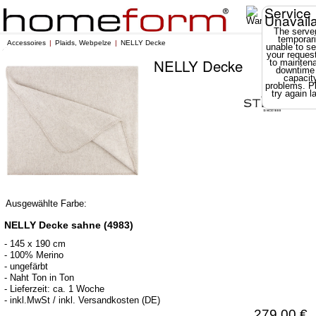
Service
Unavail
The server
temporari
Accessoires
Plaids, Webpelze
NELLY Decke
unable to se
your reques
NELLY Decke
to mainten
downtime
capacit
problems. P
try again la
Ausgewählte Farbe:
NELLY Decke sahne (4983)
- 145 x 190 cm
- 100% Merino
- ungefärbt
- Naht Ton in Ton
- Lieferzeit: ca. 1 Woche
- inkl.MwSt / inkl. Versandkosten (DE)
279,00 €