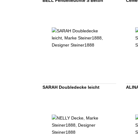
BELL Pendelleuchte S Beton
Cemen
SARAH Doubledecke leicht
ALIN