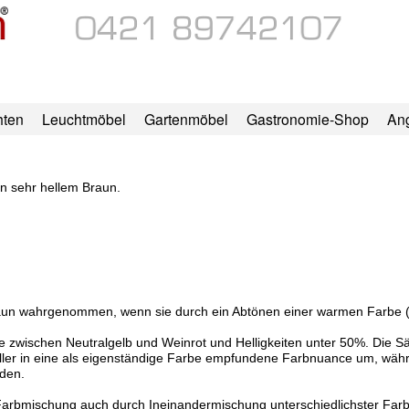
hten
Leuchtmöbel
Gartenmöbel
Gastronomie-Shop
An
on sehr hellem Braun.
aun wahrgenommen, wenn sie durch ein Abtönen einer warmen Farbe (G
zwischen Neutralgelb und Weinrot und Helligkeiten unter 50%. Die Sätti
eller in eine als eigenständige Farbe empfundene Farbnuance um, wäh
den.
en Farbmischung auch durch Ineinandermischung unterschiedlichster Far