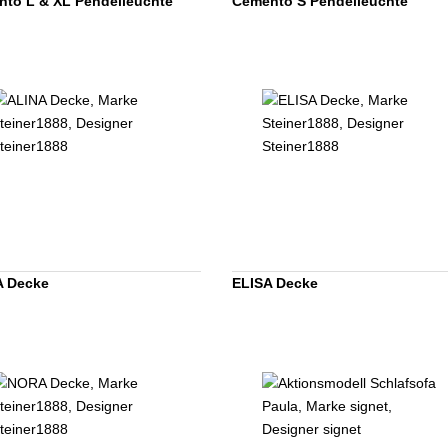
to L & XL Pendelleuchte
Cemento S Pendelleuchte
A Decke
ELISA Decke