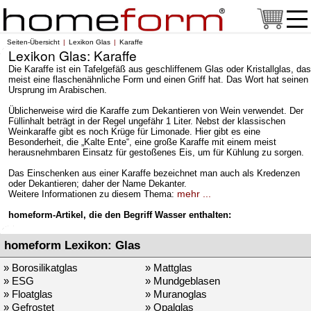
Seiten-Übersicht
Lexikon Glas
Karaffe
Lexikon Glas: Karaffe
Die Karaffe ist ein Tafelgefäß aus geschliffenem Glas oder Kristallglas, das
meist eine flaschenähnliche Form und einen Griff hat. Das Wort hat seinen
Ursprung im Arabischen.
Üblicherweise wird die Karaffe zum Dekantieren von Wein verwendet. Der
Füllinhalt beträgt in der Regel ungefähr 1 Liter. Nebst der klassischen
Weinkaraffe gibt es noch Krüge für Limonade. Hier gibt es eine
Besonderheit, die „Kalte Ente“, eine große Karaffe mit einem meist
herausnehmbaren Einsatz für gestoßenes Eis, um für Kühlung zu sorgen.
Das Einschenken aus einer Karaffe bezeichnet man auch als Kredenzen
oder Dekantieren; daher der Name Dekanter.
mehr ...
Weitere Informationen zu diesem Thema:
homeform-Artikel, die den Begriff Wasser enthalten:
homeform Lexikon: Glas
» Borosilikatglas
» Mattglas
» ESG
» Mundgeblasen
» Floatglas
» Muranoglas
» Gefrostet
» Opalglas