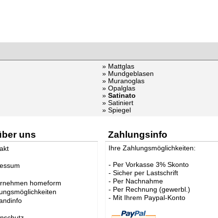
» Mattglas
» Mundgeblasen
» Muranoglas
» Opalglas
»
Satinato
» Satiniert
» Spiegel
über uns
Zahlungsinfo
Ihre Zahlungsmöglichkeiten:
akt
- Per Vorkasse 3% Skonto
ressum
- Sicher per Lastschrift
- Per Nachnahme
ernehmen homeform
- Per Rechnung (gewerbl.)
ungsmöglichkeiten
- Mit Ihrem Paypal-Konto
andinfo
nschutz