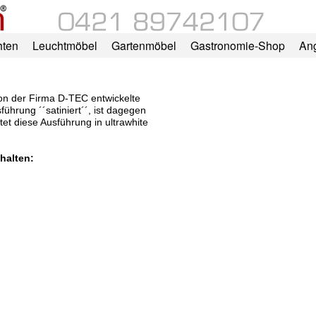
hten
Leuchtmöbel
Gartenmöbel
Gastronomie-Shop
An
von der Firma D-TEC entwickelte
ührung ´´satiniert´´, ist dagegen
et diese Ausführung in ultrawhite
halten: