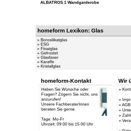
ALBATROS 1 Wandgarderobe
homeform Lexikon: Glas
» Borosilikatglas
» ESG
» Floatglas
» Gefrostet
» Glasfaser
» Karaffe
» Kristallglas
homeform-Kontakt
Wir 
Haben Sie Wünsche oder
»
Kont
Fragen? Zögern Sie nicht, uns
anzurufen!
»
Imp
Unsere FachberaterInnen
»
AGB
beraten Sie gerne.
»
Unt
»
Zahl
Tage: Mo-Fr
»
Vers
Uhrzeit: 09:00 bis 15:00 Uhr
»
Date