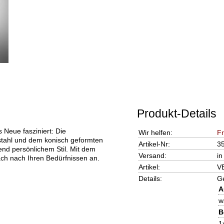
Produkt-Details
 Neue fasziniert: Die
Wir helfen:
F
stahl und dem konisch geformten
Artikel-Nr:
3
chend persönlichem Stil. Mit dem
Versand:
in
fach nach Ihren Bedürfnissen an.
Artikel:
VE
Details:
G
A
w
B
1