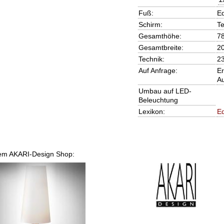
Fuß:
Ed
Schirm:
Te
Gesamthöhe:
7
Gesamtbreite:
2
Technik:
2
Auf Anfrage:
Er
Au
Umbau auf LED-
Beleuchtung
Lexikon:
Ed
erem AKARI-Design Shop: