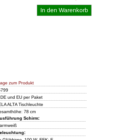
rage zum Produkt
5799
 DE und EU per Paket
LA ALTA Tischleuchte
esamthöhe: 78 cm
usführung Schirm:
armweiß
eleuchtung:
x Glühbirne, 100 W, EEK: E