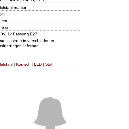
elstahl mattiert
xtil
8 cm
0,5 cm
30V, 1x Fassung E27
satzschirme in verschiedenen
sführungen lieferbar
elstahl
|
Konisch
|
LED
|
Stahl