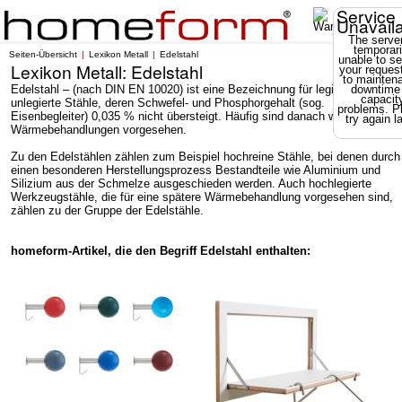
Service
Unavail
The server
temporari
Seiten-Übersicht
Lexikon Metall
Edelstahl
unable to se
Lexikon Metall: Edelstahl
your reques
to mainten
Edelstahl – (nach DIN EN 10020) ist eine Bezeichnung für legierte oder
downtime
capacit
unlegierte Stähle, deren Schwefel- und Phosphorgehalt (sog.
problems. P
Eisenbegleiter) 0,035 % nicht übersteigt. Häufig sind danach weitere
try again la
Wärmebehandlungen vorgesehen.
Zu den Edelstählen zählen zum Beispiel hochreine Stähle, bei denen durch
einen besonderen Herstellungsprozess Bestandteile wie Aluminium und
Silizium aus der Schmelze ausgeschieden werden. Auch hochlegierte
Werkzeugstähle, die für eine spätere Wärmebehandlung vorgesehen sind,
zählen zu der Gruppe der Edelstähle.
homeform-Artikel, die den Begriff Edelstahl enthalten: