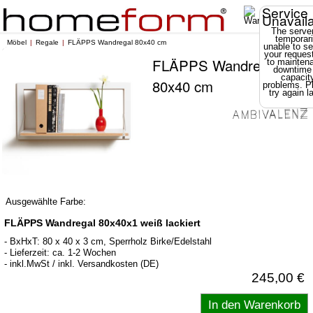
Service
Unavail
The server
temporari
Möbel
Regale
FLÄPPS Wandregal 80x40 cm
unable to se
your reques
FLÄPPS Wandregal
to mainten
downtime
capacit
80x40 cm
problems. P
try again la
Ausgewählte Farbe:
FLÄPPS Wandregal 80x40x1 weiß lackiert
- BxHxT: 80 x 40 x 3 cm, Sperrholz Birke/Edelstahl
- Lieferzeit: ca. 1-2 Wochen
- inkl.MwSt / inkl. Versandkosten (DE)
245,00 €