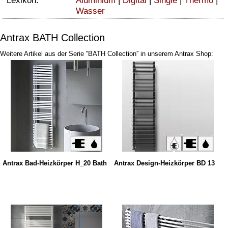
Lexikon:
Aluminium
|
Digital
|
Single
|
Thermo
|
Wasser
Antrax BATH Collection
Weitere Artikel aus der Serie ''BATH Collection'' in unserem Antrax Shop:
Antrax Bad-Heizkörper H_20 Bath
Antrax Design-Heizkörper BD 13