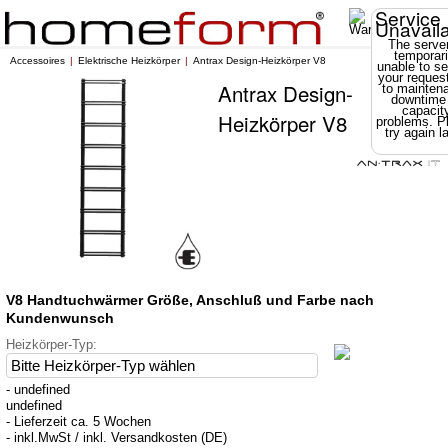
Service
Unavail
The server
temporari
Accessoires
Elektrische Heizkörper
Antrax Design-Heizkörper V8
unable to se
your reques
Antrax Design-
to mainten
downtime
capacit
Heizkörper V8
problems. P
try again la
V8 Handtuchwärmer Größe, Anschluß und Farbe nach
Kundenwunsch
Heizkörper-Typ:
- undefined
undefined
- Lieferzeit ca. 5 Wochen
- inkl.MwSt / inkl. Versandkosten (DE)