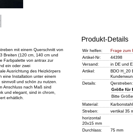
Produkt-Details
treben mit einem Querschnitt von
Wir helfen:
Frage zum 
 3 Breiten (120 cm, 140 cm und
Artikel-Nr:
44398
e Farbpalette von antrax zur
Versand:
in DE und E
nd ein oder zwei
tale Ausrichtung des Heizkörpers
Artikel:
BDO H_20 B
 eine Installation unter einem
Kundenwun
 sinnvoll und schön zu nutzen.
Details:
Qerstreben
nem Anschluss nach Maß sind
Größe für
nk und elegant, sind in chrom,
Bitte Größ
rt erhätlich.
Material:
Karbonstahl
Streben:
vertikal 35
horizontal
20x15 mm
Durchlass:
75 mm