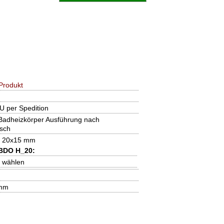
Produkt
U per Spedition
adheizkörper Ausführung nach
sch
: 20x15 mm
 BDO H_20:
e wählen
 mm