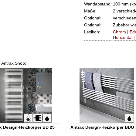
Wandabstand:
100 mm (ko
Maße:
2 verschied
Optional:
verschieden
Optional:
Zubehör wi
Lexikon:
Chrom
|
Ede
Horizontal
|
m Antrax Shop:
x Design-Heizkörper BD 25
Antrax Design-Heizkörper BDO 