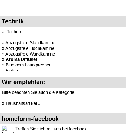
Technik
» Technik
» Abzugsfreie Standkamine
» Abzugsfreie Tischkamine
» Abzugsfreie Wandkamine
»
Aroma Diffuser
» Bluetooth Lautsprecher
» Elektro
» Elektrokamine Mystic Fire
Wir empfehlen:
» Heizkörper Warmwasser
» Heizlüfter
Bitte beachten Sie auch die Kategorie
» Kamine (Ethanol)
» Luftbefeuchter
» Haushaltsartikel ...
» Luftentfeuchter
» Luftreiniger
» Radios & MP3-Player
homeform-facebook
» Türklingeln
» Ventilatoren
Treffen Sie sich mit uns bei facebook.