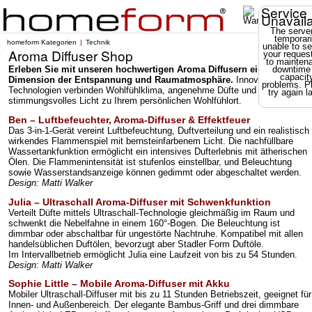
Service
Unavail
The server
temporari
homeform Kategorien
Technik
unable to se
Aroma Diffuser Shop
your reques
to mainten
Erleben Sie mit unseren hochwertigen Aroma Diffusern eine neue
downtime
capacit
Dimension der Entspannung und Raumatmosphäre.
Innovative
problems. P
Technologien verbinden Wohlfühlklima, angenehme Düfte und
try again la
stimmungsvolles Licht zu Ihrem persönlichen Wohlfühlort.
Ben – Luftbefeuchter, Aroma-Diffuser & Effektfeuer
Das 3-in-1-Gerät vereint Luftbefeuchtung, Duftverteilung und ein realistisch
wirkendes Flammenspiel mit bernsteinfarbenem Licht. Die nachfüllbare
Wassertankfunktion ermöglicht ein intensives Dufterlebnis mit ätherischen
Ölen. Die Flammenintensität ist stufenlos einstellbar, und Beleuchtung
sowie Wasserstandsanzeige können gedimmt oder abgeschaltet werden.
Design: Matti Walker
Julia – Ultraschall Aroma-Diffuser mit Schwenkfunktion
Verteilt Düfte mittels Ultraschall-Technologie gleichmäßig im Raum und
schwenkt die Nebelfahne in einem 160°-Bogen. Die Beleuchtung ist
dimmbar oder abschaltbar für ungestörte Nachtruhe. Kompatibel mit allen
handelsüblichen Duftölen, bevorzugt aber Stadler Form Duftöle.
Im Intervallbetrieb ermöglicht Julia eine Laufzeit von bis zu 54 Stunden.
Design: Matti Walker
Sophie Little – Mobile Aroma-Diffuser mit Akku
Mobiler Ultraschall-Diffuser mit bis zu 11 Stunden Betriebszeit, geeignet für
Innen- und Außenbereich. Der elegante Bambus-Griff und drei dimmbare