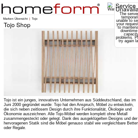
Service
Unavail
The server
temporari
Marken Übersicht
Tojo
unable to se
Tojo Shop
your reques
to mainten
downtime
capacit
problems. P
try again la
Tojo ist ein junges, innovatives Unternehmen aus Süddeutschland, das im
Juni 2000 gegründet wurde: Tojo hat den Anspruch, Möbel zu entwickeln,
die sich neben zeitlosem Design durch ihre Funktionalität, Ökologie und
Ökonomie auszeichnen. Alle Tojo-Möbel werden komplett ohne Metall
zusammengesteckt oder gelegt. Dank des ausgeklügelten Designs und der
hervoragenen Statik sind die Möbel genauso stabil wie vergleichbare Bette
oder Regale.