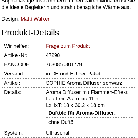
Sophie lästige Insekten fern. In den kalten Monaten ist sie
die ideale Begleiterin und strahlt behagliche Wärme aus.
Design:
Matti Walker
Produkt-Details
Wir helfen:
Frage zum Produkt
Artikel-Nr:
47298
EANCODE:
7630850301779
Versand:
in DE und EU per Paket
Artikel:
SOPHIE Aroma Diffuser schwarz
Details:
Aroma Diffuser mit Flammen-Effekt
Läuft mit Akku bis 11 h
LxHxT: 18 x 30.2 x 18 cm
Duftöle für Aroma-Diffuser:
ohne Duftöl
System:
Ultraschall