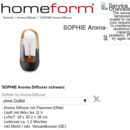
Service
Unavail
The server
temporari
Technik
Aroma Diffuser
SOPHIE Aroma-Diffuser
unable to se
your reques
SOPHIE Aroma-Diffuser
to mainten
downtime
capacit
problems. P
try again la
SOPHIE Aroma Diffuser schwarz
Duftöle für Aroma-Diffuser:
- Aroma Diffuser mit Flammen-Effekt
- Läuft mit Akku bis 11 h
- LxHxT: 18 x 30.2 x 18 cm
- Lieferzeit ca. 1-2 Wochen
- inkl.MwSt / inkl. Versandkosten (DE)