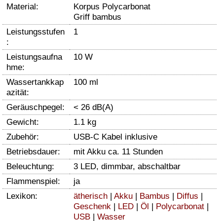
Material:
Korpus Polycarbonat
Griff bambus
Leistungsstufen
1
:
Leistungsaufna
10 W
hme:
Wassertankkap
100 ml
azität:
Geräuschpegel:
< 26 dB(A)
Gewicht:
1.1 kg
Zubehör:
USB-C Kabel inklusive
Betriebsdauer:
mit Akku ca. 11 Stunden
Beleuchtung:
3 LED, dimmbar, abschaltbar
Flammenspiel:
ja
Lexikon:
ätherisch
|
Akku
|
Bambus
|
Diffus
|
Geschenk
|
LED
|
Öl
|
Polycarbonat
|
USB
|
Wasser