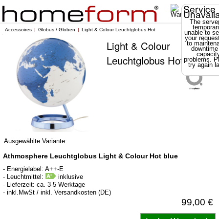
Service
Unavail
The server
temporari
Accessoires
Globus / Globen
Light & Colour Leuchtglobus Hot
unable to se
your reques
Light & Colour
to mainten
downtime
capacit
Leuchtglobus Hot
problems. P
try again la
Ausgewählte Variante:
Athmosphere Leuchtglobus Light & Colour Hot blue
- Energielabel: A++-E
- Leuchtmittel:
inklusive
- Lieferzeit: ca. 3-5 Werktage
- inkl.MwSt / inkl. Versandkosten (DE)
99,00 €