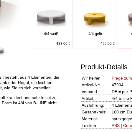
4/4 weiß
4/4 gelb
483,00 €
495,00 €
Produkt-Details
eit besteht aus 4 Elementen, die
Wir helfen:
Frage zum
zbank oder Regal, die leichten
Artikel-Nr:
47904
 wie Sie es sich vorstellen.
Versand:
DE = per P
f kratzfest und sehr leicht zu
Artikel:
4/4 b-line
 Form ist 4/4 von B-LINE nicht
Ausführung:
4 Elemente
Gesamtkreis:
100 cm Du
Material:
spritzgego
Lexikon:
ABS
|
Cou