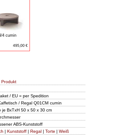
4/4 cumin
495,00 €
 Produkt
aket / EU = per Spedition
 Kaffetisch / Regal Q01CM cumin
 je BxTxH 50 x 50 x 30 cm
rchmesser
ssener ABS-Kunststoff
ch
|
Kunststoff
|
Regal
|
Torte
|
Weiß