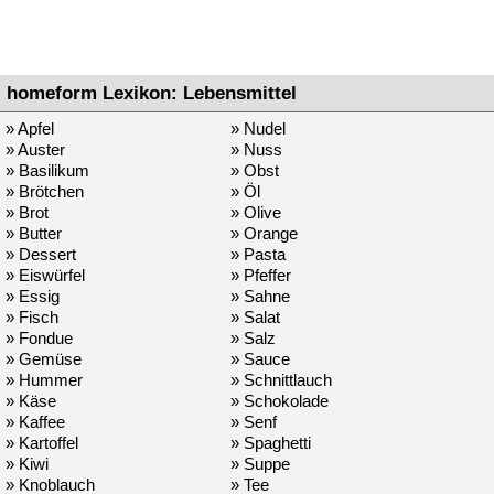
homeform Lexikon: Lebensmittel
» Apfel
» Nudel
» Auster
» Nuss
» Basilikum
» Obst
» Brötchen
» Öl
» Brot
» Olive
» Butter
» Orange
» Dessert
» Pasta
» Eiswürfel
» Pfeffer
» Essig
» Sahne
» Fisch
» Salat
» Fondue
» Salz
» Gemüse
» Sauce
» Hummer
» Schnittlauch
» Käse
» Schokolade
» Kaffee
» Senf
» Kartoffel
» Spaghetti
» Kiwi
» Suppe
» Knoblauch
» Tee