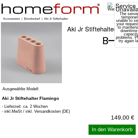
Service
Unavail
The server
temporari
Accessoires
Bürobedarf
Aki Jr Stiftehalter
unable to se
your reques
Aki Jr Stiftehalter
to mainten
downtime
capacit
problems. P
try again la
Ausgewählte Modell:
Aki Jr Stiftehalter Flamingo
- Lieferzeit: ca. 2 Wochen
- inkl.MwSt / inkl. Versandkosten (DE)
149,00 €