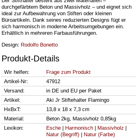
Der Stifthalter besteht aus zwei Materialien –
durchgefärbtem Beton und Massivholz – und eignet sich
ideal zur Aufbewahrung von Stiften oder kleinen
Büroartikeln. Dank seines reduzierten Designs fügt er
sich harmonisch in moderne Arbeitsumgebungen ein.
Erhältlich in mehreren Farbausführungen.
Design:
Rodolfo Bonetto
Produkt-Details
Wir helfen:
Frage zum Produkt
Artikel-Nr:
47912
Versand:
in DE und EU per Paket
Artikel:
Aki Jr Stiftehalter Flamingo
HxBxT:
13,8 x 18 x 7,3 cm
Material:
Beton 2kg, Massivholz 0,85kg
Lexikon:
Esche
|
Harmonisch
|
Massivholz
|
Natur (Begriff)
|
Natur (Farbe)