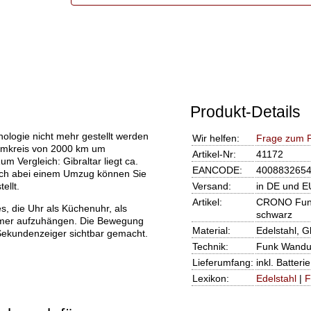
Produkt-Details
logie nicht mehr gestellt werden
Wir helfen:
Frage zum P
Umkreis von 2000 km um
Artikel-Nr:
41172
 Vergleich: Gibraltar liegt ca.
EANCODE:
400883265
auch abei einem Umzug können Sie
ellt.
Versand:
in DE und E
Artikel:
CRONO Funku
s, die Uhr als Küchenuhr, als
schwarz
mmer aufzuhängen. Die Bewegung
Material:
Edelstahl, G
Sekundenzeiger sichtbar gemacht.
Technik:
Funk Wandu
Lieferumfang:
inkl. Batterie
Lexikon:
Edelstahl
|
F