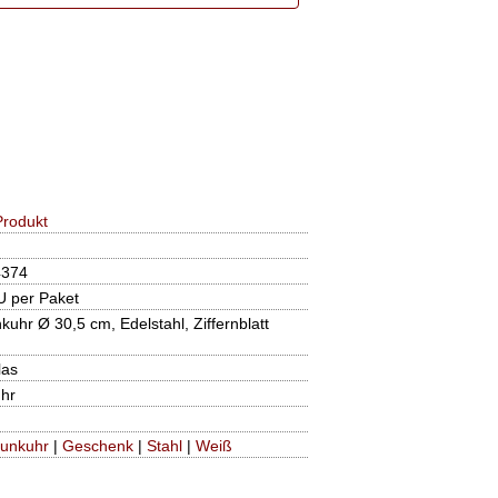
rodukt
4374
U per Paket
hr Ø 30,5 cm, Edelstahl, Ziffernblatt
las
hr
unkuhr
|
Geschenk
|
Stahl
|
Weiß