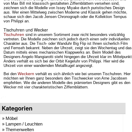
von Max Bill mit klassisch gestalteten Ziffernblättern versehen sind,
zeichnen sich die Modelle von Issey Miyake durch puristisches Design
aus. Wer einen Mittelweg zwischen Moderne und Klassik gehen möchte,
schaue sich den Jacob Jensen Chronograph oder die Kollektion Tempus
von Philippi an.
Tischuhren und Wecker
Tischuhren
sind in unserem Sortiment zwar nicht besonders vielzählig
vertreten. Die Modelle zeichnen sich jedoch durch einen sehr individuellen
Charakter aus. Die Tisch- oder Wanduhr Big Flip ist Ihnen sicherlich Film
und Fernseh bekannt. Neben der Uhrzeit, zeigt sie den Wochentag und das
Datum mittels eines mechanischen Klappwerks an. Beim Modell des
Designers Angelo Mangiarotti steht hingegen die Uhrzeit klar im Mittelpunkt
Anders verhält es sich bei der Orbit Kegeluhr von Philippi. Hier wird die
Uhrzeit von einer wandernden Metallkugel angezeigt.
Weckern
Bei den
verhält es sich ähnlich wie bei unseren Tischuhren. Hier
möchten wir Ihnen ganz besonders den Tischwecker von Arne Jacobsen
empfehlen. Wie die anderen Modelle des prämierten Designers gibt es den
Wecker mit vier charakteristischen Ziffernblättern.
Kategorien
» Möbel
» Lampen / Leuchten
» Themenwelten