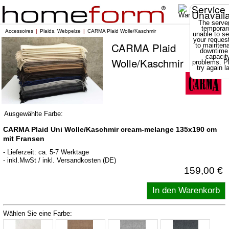
Service
Unavail
The server
temporari
Accessoires
Plaids, Webpelze
CARMA Plaid Wolle/Kaschmir
unable to se
your reques
CARMA Plaid
to mainten
downtime
capacit
Wolle/Kaschmir
problems. P
try again la
Ausgewählte Farbe:
CARMA Plaid Uni Wolle/Kaschmir cream-melange 135x190 cm
mit Fransen
- Lieferzeit: ca. 5-7 Werktage
- inkl.MwSt / inkl. Versandkosten (DE)
159,00 €
Wählen Sie eine Farbe: