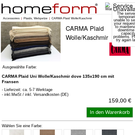
Service
Unavail
The server
temporari
Accessoires
Plaids, Webpelze
CARMA Plaid Wolle/Kaschmir
unable to se
your reques
CARMA Plaid
to mainten
downtime
capacit
Wolle/Kaschmir
problems. P
try again la
Ausgewählte Farbe:
CARMA Plaid Uni Wolle/Kaschmir dove 135x190 cm mit
Fransen
- Lieferzeit: ca. 5-7 Werktage
- inkl.MwSt / inkl. Versandkosten (DE)
159,00 €
Wählen Sie eine Farbe: