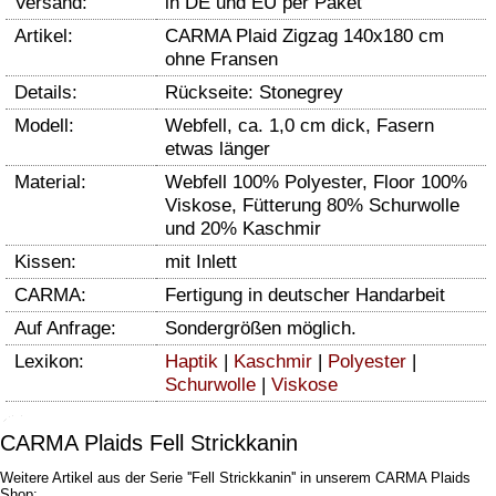
Versand:
in DE und EU per Paket
Artikel:
CARMA Plaid Zigzag 140x180 cm
ohne Fransen
Details:
Rückseite: Stonegrey
Modell:
Webfell, ca. 1,0 cm dick, Fasern
etwas länger
Material:
Webfell 100% Polyester, Floor 100%
Viskose, Fütterung 80% Schurwolle
und 20% Kaschmir
Kissen:
mit Inlett
CARMA:
Fertigung in deutscher Handarbeit
Auf Anfrage:
Sondergrößen möglich.
Lexikon:
Haptik
|
Kaschmir
|
Polyester
|
Schurwolle
|
Viskose
CARMA Plaids Fell Strickkanin
Weitere Artikel aus der Serie ''Fell Strickkanin'' in unserem CARMA Plaids
Shop: