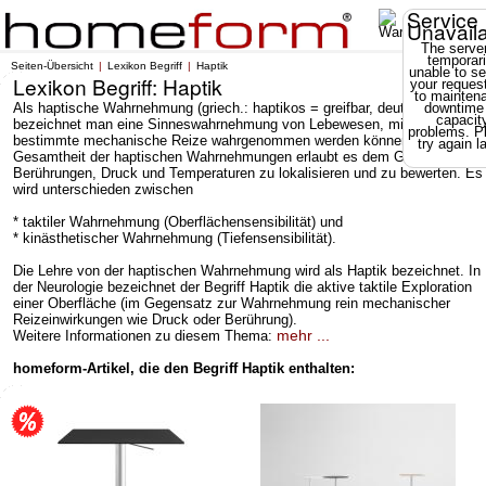
Service
Unavail
The server
temporari
Seiten-Übersicht
Lexikon Begriff
Haptik
unable to se
Lexikon Begriff: Haptik
your reques
to mainten
Als haptische Wahrnehmung (griech.: haptikos = greifbar, deutsch Tastsinn
downtime
capacit
bezeichnet man eine Sinneswahrnehmung von Lebewesen, mit der
problems. P
bestimmte mechanische Reize wahrgenommen werden können. Die
try again la
Gesamtheit der haptischen Wahrnehmungen erlaubt es dem Gehirn,
Berührungen, Druck und Temperaturen zu lokalisieren und zu bewerten. Es
wird unterschieden zwischen
* taktiler Wahrnehmung (Oberflächensensibilität) und
* kinästhetischer Wahrnehmung (Tiefensensibilität).
Die Lehre von der haptischen Wahrnehmung wird als Haptik bezeichnet. In
der Neurologie bezeichnet der Begriff Haptik die aktive taktile Exploration
einer Oberfläche (im Gegensatz zur Wahrnehmung rein mechanischer
Reizeinwirkungen wie Druck oder Berührung).
mehr ...
Weitere Informationen zu diesem Thema:
homeform-Artikel, die den Begriff Haptik enthalten: