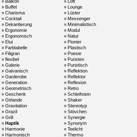
» Balkon
» Loft
» Buffet
» Lounge
» Charisma
» Lüster
» Cocktail
» Messenger
» Dekantierung
» Minimalistisch
» Ergonomie
» Modul
» Ergonomisch
» Natur
» Etui
» Pionier
» Farbtabelle
» Plastisch
» Filigran
» Poesie
» flexibel
» Puristen
» Galerie
» Puristisch
» Galvanisch
» Reflektion
» Garderobe
» Reflektor
» Generation
» Reflexion
» Geometrisch
» Retro
» Geschenk
» Schleifstein
» Girlande
» Shaker
» Gravitation
» Stereotyp
» Grazil
» Stövchen
» Grill
» Synergie
»
Haptik
» Synonym
» Harmonie
» Teelicht
» Harmonisch
» Thermo