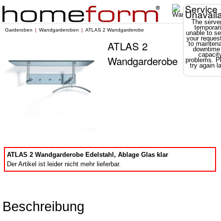
Service
Unavail
The server
temporari
Garderoben
Wandgarderoben
ATLAS 2 Wandgarderobe
unable to se
your reques
ATLAS 2
to mainten
downtime
capacit
Wandgarderobe
problems. P
try again la
ATLAS 2 Wandgarderobe Edelstahl, Ablage Glas klar
Der Artikel ist leider nicht mehr lieferbar.
Beschreibung