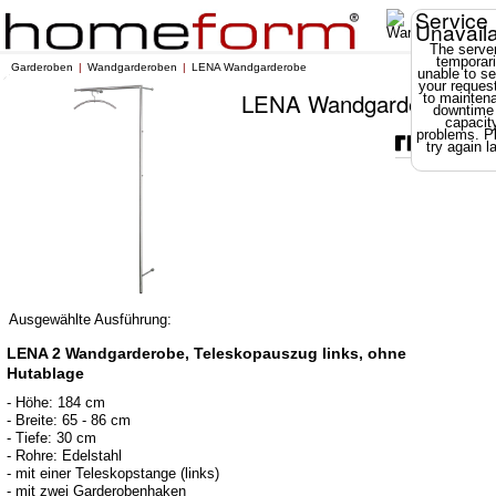
Service
Unavail
The server
temporari
Garderoben
Wandgarderoben
LENA Wandgarderobe
unable to se
your reques
LENA Wandgarderobe
to mainten
downtime
capacit
problems. P
try again la
Ausgewählte Ausführung:
LENA 2 Wandgarderobe, Teleskopauszug links, ohne
Hutablage
- Höhe: 184 cm
- Breite: 65 - 86 cm
- Tiefe: 30 cm
- Rohre: Edelstahl
- mit einer Teleskopstange (links)
- mit zwei Garderobenhaken