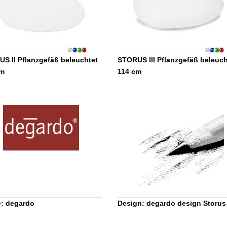
S II Pflanzgefäß beleuchtet
STORUS III Pflanzgefäß beleuch
cm
114 cm
: degardo
Design: degardo design Storus