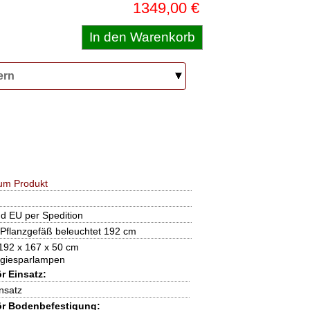
1349,00 €
ern
um Produkt
nd EU per Spedition
 Pflanzgefäß beleuchtet 192 cm
192 x 167 x 50 cm
rgiesparlampen
r Einsatz:
nsatz
r Bodenbefestigung: