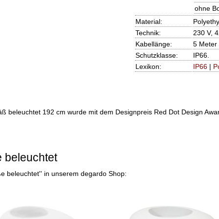
ohne B
Material:
Polyeth
Technik:
230 V, 
Kabellänge:
5 Meter
Schutzklasse:
IP66.
Lexikon:
IP66
|
P
äß beleuchtet 192 cm
wurde mit dem Designpreis Red Dot Design Award 
beleuchtet
ße beleuchtet'' in unserem degardo Shop: