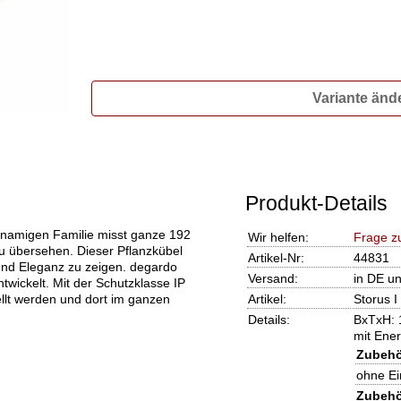
Variante änd
Produkt-Details
hnamigen Familie misst ganze 192
Wir helfen:
Frage z
u übersehen. Dieser Pflanzkübel
Artikel-Nr:
44831
nd Eleganz zu zeigen. degardo
Versand:
in DE u
twickelt. Mit der Schutzklasse IP
llt werden und dort im ganzen
Artikel:
Storus I
Details:
BxTxH: 
mit Ene
Zubehö
ohne Ei
Zubehö