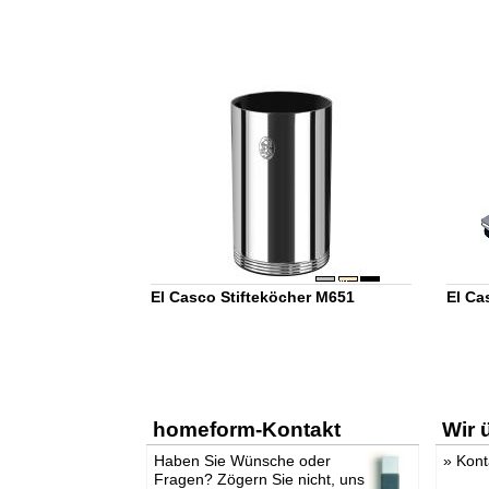
El Casco Stifteköcher M651
El Ca
homeform-Kontakt
Wir 
Haben Sie Wünsche oder
»
Kont
Fragen? Zögern Sie nicht, uns