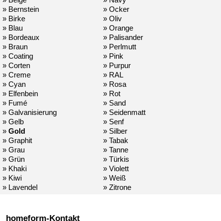
» Bernstein
» Ocker
» Birke
» Oliv
» Blau
» Orange
» Bordeaux
» Palisander
» Braun
» Perlmutt
» Coating
» Pink
» Corten
» Purpur
» Creme
» RAL
» Cyan
» Rosa
» Elfenbein
» Rot
» Fumé
» Sand
» Galvanisierung
» Seidenmatt
» Gelb
» Senf
»
Gold
» Silber
» Graphit
» Tabak
» Grau
» Tanne
» Grün
» Türkis
» Khaki
» Violett
» Kiwi
» Weiß
» Lavendel
» Zitrone
homeform-Kontakt