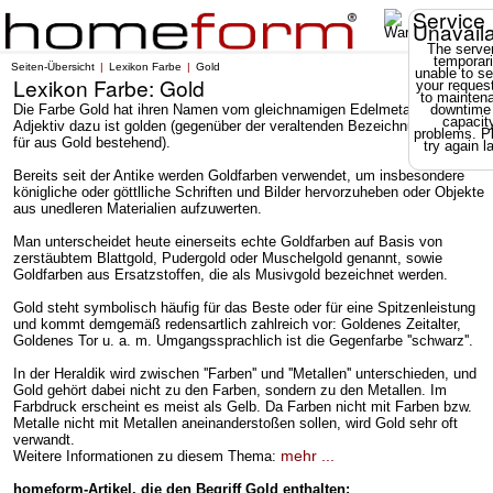
Service
Unavail
The server
temporari
Seiten-Übersicht
Lexikon Farbe
Gold
unable to se
Lexikon Farbe: Gold
your reques
to mainten
Die Farbe Gold hat ihren Namen vom gleichnamigen Edelmetall. Das
downtime
capacit
Adjektiv dazu ist golden (gegenüber der veraltenden Bezeichnung gülden
problems. P
für aus Gold bestehend).
try again la
Bereits seit der Antike werden Goldfarben verwendet, um insbesondere
königliche oder göttlliche Schriften und Bilder hervorzuheben oder Objekte
aus unedleren Materialien aufzuwerten.
Man unterscheidet heute einerseits echte Goldfarben auf Basis von
zerstäubtem Blattgold, Pudergold oder Muschelgold genannt, sowie
Goldfarben aus Ersatzstoffen, die als Musivgold bezeichnet werden.
Gold steht symbolisch häufig für das Beste oder für eine Spitzenleistung
und kommt demgemäß redensartlich zahlreich vor: Goldenes Zeitalter,
Goldenes Tor u. a. m. Umgangssprachlich ist die Gegenfarbe ''schwarz''.
In der Heraldik wird zwischen ''Farben'' und ''Metallen'' unterschieden, und
Gold gehört dabei nicht zu den Farben, sondern zu den Metallen. Im
Farbdruck erscheint es meist als Gelb. Da Farben nicht mit Farben bzw.
Metalle nicht mit Metallen aneinanderstoßen sollen, wird Gold sehr oft
verwandt.
mehr ...
Weitere Informationen zu diesem Thema:
homeform-Artikel, die den Begriff Gold enthalten: