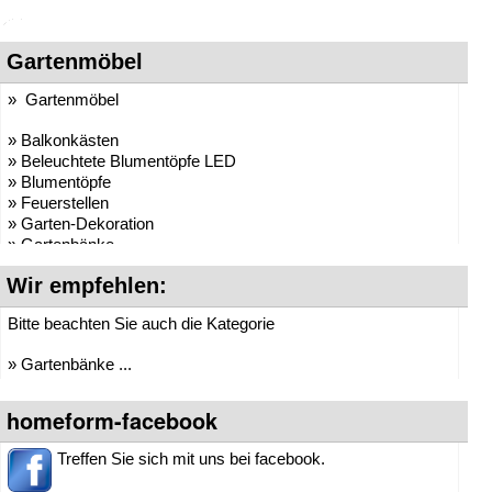
Gartenmöbel
» Gartenmöbel
» Balkonkästen
» Beleuchtete Blumentöpfe LED
» Blumentöpfe
» Feuerstellen
» Garten-Dekoration
» Gartenbänke
»
Gartenduschen
Wir empfehlen:
» Gartenliegen
» Gartenmöbel
Bitte beachten Sie auch die Kategorie
» Gartensessel
» Gartensofas
» Gartenbänke ...
» Gartenstühle
» Gartentische
» Grillzubehör
homeform-facebook
» Outdoor Möbel
» Pflanzkübel
Treffen Sie sich mit uns bei facebook.
» Sonnenschirme