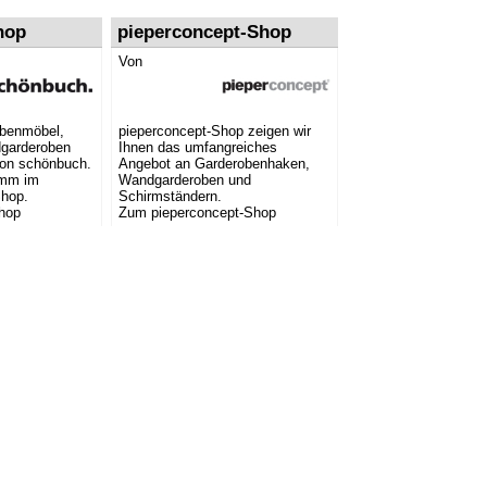
hop
pieperconcept-Shop
Von
obenmöbel,
pieperconcept-Shop zeigen wir
garderoben
Ihnen das umfangreiches
von schönbuch.
Angebot an Garderobenhaken,
amm im
Wandgarderoben und
Shop.
Schirmständern.
hop
Zum pieperconcept-Shop