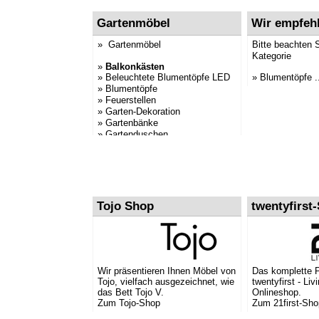
Gartenmöbel
Wir empfeh
» Gartenmöbel
Bitte beachten 
Kategorie
»
Balkonkästen
» Beleuchtete Blumentöpfe LED
» Blumentöpfe ..
» Blumentöpfe
» Feuerstellen
» Garten-Dekoration
» Gartenbänke
» Gartenduschen
» Gartenliegen
» Gartenmöbel
» Gartensessel
» Gartensofas
» Gartenstühle
» Gartentische
Tojo Shop
twentyfirst
» Grillzubehör
» Outdoor Möbel
» Pflanzkübel
» Sonnenschirme
Wir präsentieren Ihnen Möbel von
Das komplette 
Tojo, vielfach ausgezeichnet, wie
twentyfirst - Liv
das Bett Tojo V.
Onlineshop.
Zum Tojo-Shop
Zum 21first-Sho