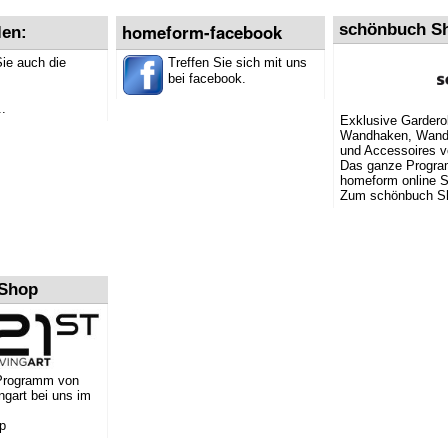
homeform-facebook
schönbuch S
len:
Sie auch die
Treffen Sie sich mit uns
bei facebook.
.
Exklusive Garder
Wandhaken, Wand
und Accessoires 
Das ganze Progr
homeform online 
Zum schönbuch S
-Shop
Programm von
ingart bei uns im
p