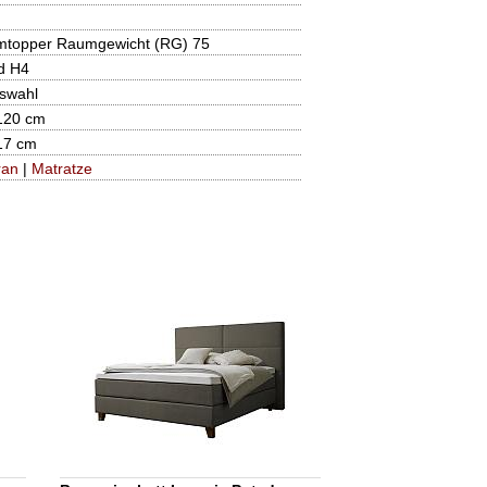
mtopper Raumgewicht (RG) 75
d H4
uswahl
120 cm
17 cm
ran
|
Matratze