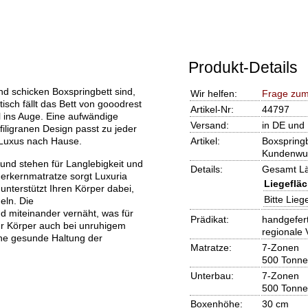
Produkt-Details
d schicken Boxspringbett sind,
Wir helfen:
Frage zum
isch fällt das Bett von gooodrest
Artikel-Nr:
44797
il ins Auge. Eine aufwändige
Versand:
in DE und 
iligranen Design passt zu jeder
 Luxus nach Hause.
Artikel:
Boxspring
Kundenwu
 und stehen für Langlebigkeit und
Details:
Gesamt Län
derkernmatratze sorgt Luxuria
Liegefläc
unterstützt Ihren Körper dabei,
Bitte Lie
eln. Die
d miteinander vernäht, was für
Prädikat:
handgefert
Ihr Körper auch bei unruhigem
regionale 
ine gesunde Haltung der
Matratze:
7-Zonen
500 Tonne
Unterbau:
7-Zonen
500 Tonne
Boxenhöhe:
30 cm