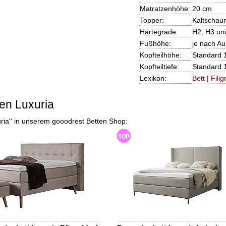
Matratzenhöhe:
20 cm
Topper:
Kaltschau
Härtegrade:
H2, H3 un
Fußhöhe:
je nach A
Kopfteilhöhe:
Standard 
Kopfteiltiefe:
Standard 
Lexikon:
Bett
|
Filig
en Luxuria
uria'' in unserem gooodrest Betten Shop: