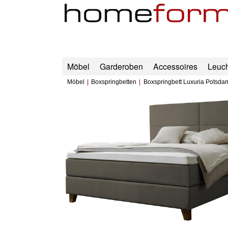
Möbel
Garderoben
Accessoires
Leuc
Möbel
Boxspringbetten
Boxspringbett Luxuria Potsda