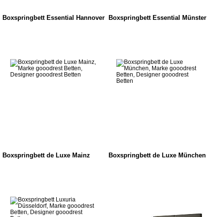
Boxspringbett Essential Hannover
Boxspringbett Essential Münster
Boxspringbett de Luxe Mainz
Boxspringbett de Luxe München