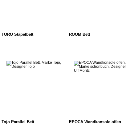
TORO Stapelbett
ROOM Bett
Tojo Parallel Bett
EPOCA Wandkonsole offen