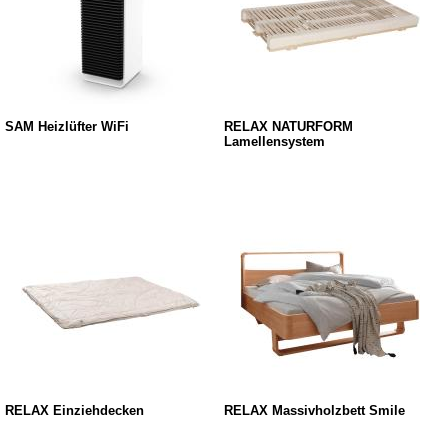
SAM Heizlüfter WiFi
RELAX NATURFORM
Lamellensystem
RELAX Einziehdecken
RELAX Massivholzbett Smile