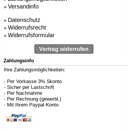
Versandinfo
»
Datenschutz
»
Widerrufsrecht
»
Widerrufsformular
»
Vertrag widerrufen
Zahlungsinfo
Ihre Zahlungsmöglichkeiten:
- Per Vorkasse 3% Skonto
- Sicher per Lastschrift
- Per Nachnahme
- Per Rechnung (gewerbl.)
- Mit Ihrem Paypal-Konto